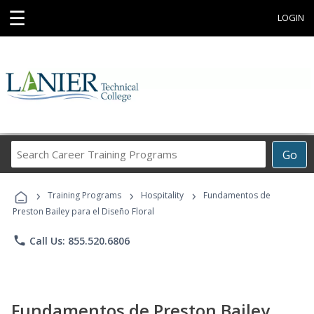
☰
LOGIN
Search
Go
Career
Training
›
›
›
Programs
Training Programs
Hospitality
Fundamentos de
Preston Bailey para el Diseño Floral
phone
Call Us: 855.520.6806
Fundamentos de Preston Bailey