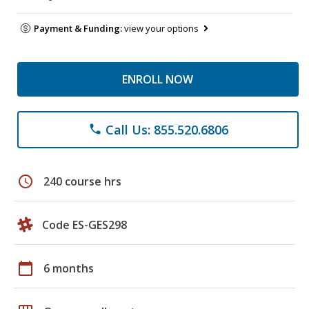
Payment & Funding:
view your options
ENROLL NOW
Call Us: 855.520.6806
phone
schedule
240 course hrs
Code ES-GES298
calendar_today
6 months