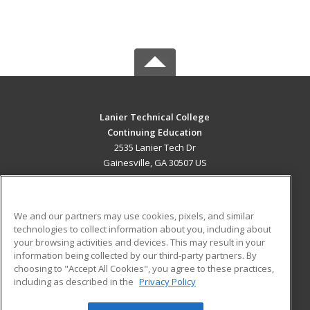
Lanier Technical College
Continuing Education
2535 Lanier Tech Dr
Gainesville, GA 30507 US
MAIN CONTENT
Career Training
We and our partners may use cookies, pixels, and similar
technologies to collect information about you, including about
ADDITIONAL RESOURCES
your browsing activities and devices. This may result in your
information being collected by our third-party partners. By
Military
Student Blog
choosing to "Accept All Cookies", you agree to these practices,
Financial Assistance
including as described in the
Privacy Policy
Help